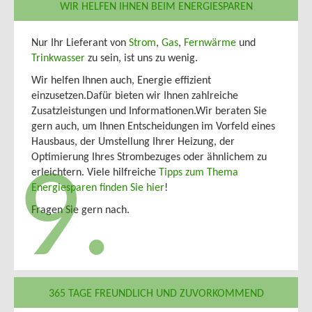
WIR HELFEN IHNEN BEIM ENERGIESPAREN
Nur Ihr Lieferant von
Strom
,
Gas
,
Fernwärme
und
Trinkwasser
zu sein, ist uns zu wenig.
Wir helfen Ihnen auch, Energie effizient
einzusetzen.Dafür bieten wir Ihnen zahlreiche
Zusatzleistungen und Informationen.Wir beraten Sie
gern auch, um Ihnen Entscheidungen im Vorfeld eines
Hausbaus, der Umstellung Ihrer Heizung, der
Optimierung Ihres Strombezuges oder ähnlichem zu
9.
erleichtern. Viele hilfreiche
Tipps zum Thema
Energiesparen finden Sie hier
!
Fragen Sie gern nach.
365 TAGE FREUNDLICH UND ZUVORKOMMEND