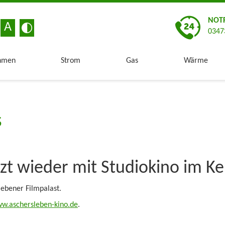
NOT
A
0347
hmen
Strom
Gas
Wärme
s
tzt wieder mit Studiokino im Ke
lebener Filmpalast.
w.aschersleben-kino.de
.